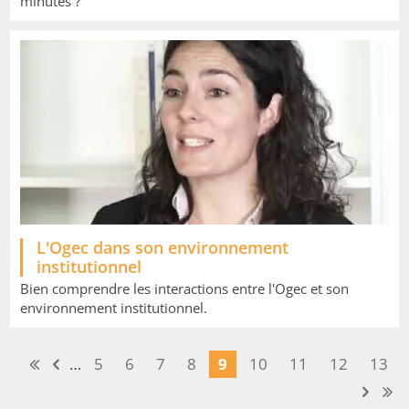
minutes ?
L'Ogec dans son environnement
institutionnel
Bien comprendre les interactions entre l'Ogec et son
environnement institutionnel.
Pagination
…
Page
5
Page
6
Page
7
Page
8
Page
9
Page
10
Page
11
Page
12
Page
13
courante